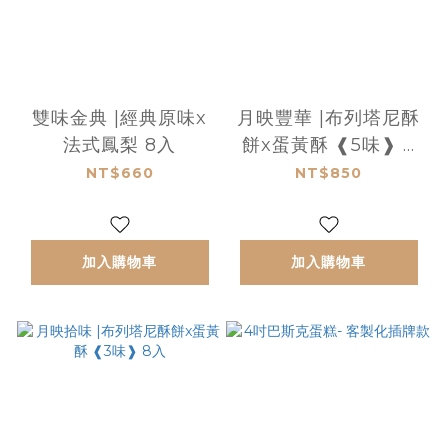
雙味金典 |經典原味x
月映豐華 |布列塔尼酥
法式鳳梨 8入
餅x蛋黃酥 ❰5味❱ 8
入
NT$660
NT$850
加入購物車
加入購物車