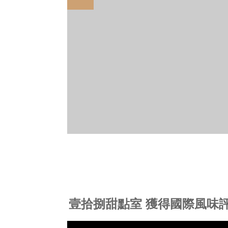
壹拾捌甜點室 獲得國際風味評