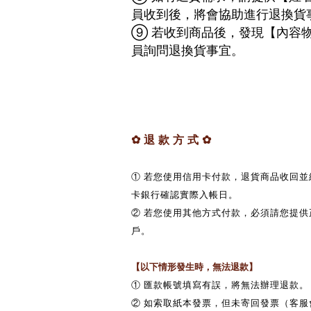
員收到後，將會協助進行退換貨
➈ 若收到商品後，發現【內容
員詢問退換貨事宜。
✿
退 款 方 式
✿
①
若您使用信用卡付款，退貨商品收回並
卡銀行確認實際入帳日。
②
若您使用其他方式付款，必須請您提供
戶。
【以下情形發生時，無法退款】
①
匯款帳號填寫有誤，將無法辦理退款。
②
如索取紙本發票，但未寄回發票（客服