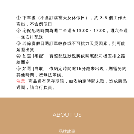
① 下單後（不含訂購當天及休假日），約 3-5
個工作天
寄出，不含例假日
13:00 - 17:00，週六至週
② 宅配配送時間為週二至週五
一無安排配送
③ 若節慶假日遇訂單較多或不可抗力天災因素，則可能
延遲出貨
④ 如選 [宅配]：實際配送狀況將依照宅配司機安排之路
線而定
⑤ 如選 [自取]：依約定時間逾15分鐘未出現，則需另約
其他時間，恕無法等候。
注意!
商品皆有保存期限，如依約定時間未取，造成商品
過期，請自行負責。
ABOUT US
品牌故事