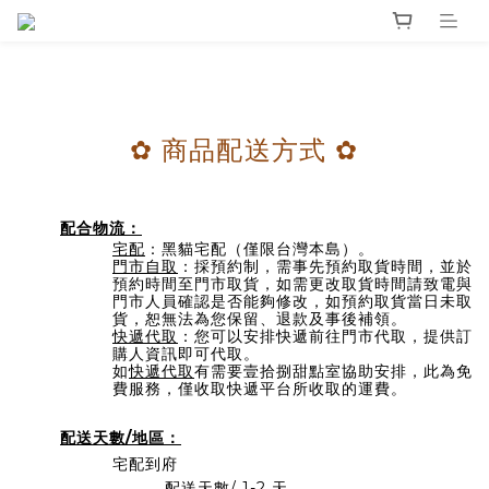
商品配送方式
✿
✿
配合物流：
宅配
：
黑貓宅配
（僅限台灣本島）。
門市自取
：採預約制，需事先預約取貨時間，並於
預約時間至門市取貨，如需更改取貨時間請致電與
門市人員確認是否能夠修改，如預約取貨當日未取
貨，
恕無法為您保留、退款及事後補領
。
快遞代取
：您可以安排快遞前往門市代取，提供訂
購人資訊即可代取
。
如
快遞代取
有需要壹拾捌甜點室協助安排，此為免
費服務，僅收取快遞平台所收取的運費
。
配送天數/地區：
宅配到府
配送天數/ 1-2
天