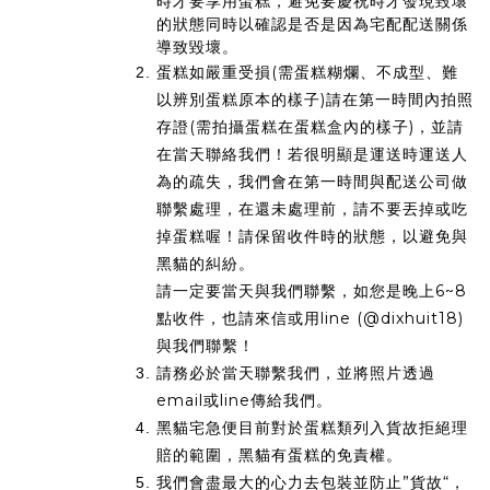
時才要享用蛋糕，避免要慶祝時才發現毀壞
的狀態同時以確認是否是因為宅配配送關係
導致毀壞。
蛋糕如嚴重受損(需蛋糕糊爛、不成型、難
以辨別蛋糕原本的樣子)請在第一時間內拍照
存證(需拍攝蛋糕在蛋糕盒內的樣子)，並請
在當天聯絡我們！若很明顯是運送時運送人
為的疏失，我們會在第一時間與配送公司做
聯繫處理，在還未處理前，請不要丟掉或吃
掉蛋糕喔！請保留收件時的狀態，以避免與
黑貓的糾紛。
請一定要當天與我們聯繫，如您是晚上6~8
點收件，也請來信或用line (@dixhuit18)
與我們聯繫！
請務必於當天聯繫我們，並將照片透過
email或line傳給我們。
黑貓宅急便目前對於蛋糕類列入貨故拒絕理
賠的範圍，黑貓有蛋糕的免責權。
我們會盡最大的心力去包裝並防止”貨故“，