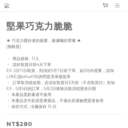
堅果巧克力脆脆
★ 巧克力愛好者的最愛，最涮嘴的零嘴 ★
|無麩質|
・  商品規格 : 11入
・  請於取貨日前4天下單
EX: 5月11日取貨，則須於5月7日前下單。如3日內需要，請加
LINE(@ixhuit18)詢問是否承接急單
・  訂單取消或改期，必須在取貨日3天前（不含取貨日）告知
EX：5月5日的訂單，5月2日後無法取消或更改日期
・ 本產品蛋奶素者可食用
・ 本產品含牛奶及堅果製品，不適合其過敏體質者食用
・ 保存方式 : 冷藏保存 15 日
NT$280