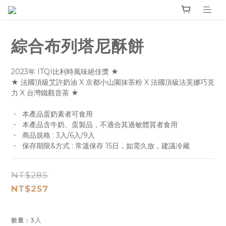
綜合布列塔尼酥餅
2023年 ITQI比利時風味絕佳獎 ★
★ 法國頂級艾許奶油 X 京都小山園抹茶粉 X 法國頂級法芙娜巧克
力 X 台灣鐵觀音茶 ★
・  本產品蛋奶素者可食用
・  本產品含牛奶、蛋製品，不適合其過敏體質者食用
・  商品規格 : 3入/6入/9入
・  保存期限&方式 : 常溫保存 15日，如需久放，建議冷藏
NT$285
NT$257
數量
: 3入