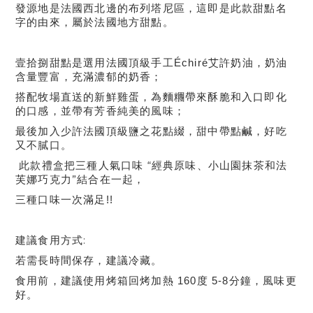
發源地是法國西北邊的布列塔尼區，這即是此款甜點名
字的由來，屬於法國地方甜點。
壹拾捌甜點是選用法國頂級手工Échiré艾許奶油，奶油
含量豐富，充滿濃郁的奶香；
搭配牧場直送的新鮮雞蛋，為麵糰帶來酥脆和入口即化
的口感，並帶有芳香純美的風味；
最後加入少許法國頂級鹽之花點綴，甜中帶點鹹，好吃
又不膩口。
此款禮盒把三種人氣口味 “經典原味、小山園抹茶和法
芙娜巧克力”結合在一起，
三種口味一次滿足!!
建議食用方式:
若需長時間保存，建議冷藏。
風味更
食用前，建議使用烤箱回烤
加熱 160度 5-8分鐘，
好。