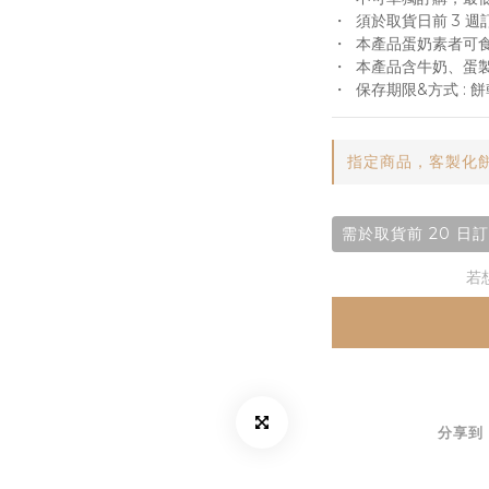
・  須於取貨日前 3
・  本產品蛋奶素者可
・  本產品含牛奶、
・  保存期限&方式 : 
指定商品，客製化餅
需於取貨前 20 日
若
分享到