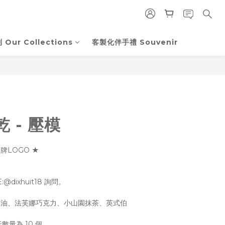
Our Collections
客製化伴手禮 Souvenir
 - 壓模
牌LOGO ★
dixhuit18 詢問。
原味奶油、法芙娜巧克力、小山園抹茶、英式伯
數量為 10 個