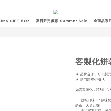
UMN GIFT BOX
夏日限定優惠-Summer Sale
全商品系列 
s
客製化餅乾
★ 品牌合作，可印製品
★ 熱門婚禮小物 ★
如需客製化，請加LINE:@
・  餅乾口味有 : 
爵茶、天然紅麴
・  不可單獨訂購，最低