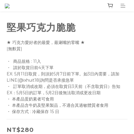
堅果巧克力脆脆
★ 巧克力愛好者的最愛，最涮嘴的零嘴 ★
|無麩質|
・  商品規格 : 11入
・  請於取貨日前4天下單
EX: 5月11日取貨，則須於5月7日前下單。如3日內需要，請加
LINE(@ixhuit18)詢問是否承接急單
・  訂單取消或改期，必須在取貨日3天前（不含取貨日）告知
EX：5月5日的訂單，5月2日後無法取消或更改日期
・ 本產品蛋奶素者可食用
・ 本產品含牛奶及堅果製品，不適合其過敏體質者食用
・ 保存方式 : 冷藏保存 15 日
NT$280