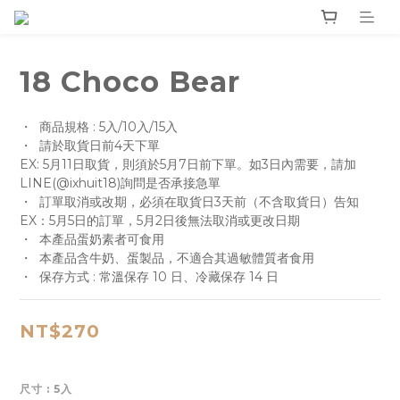
18 Choco Bear
・  商品規格 : 5入/10入/15入
・  請於取貨日前4天下單
EX: 5月11日取貨，則須於5月7日前下單。如3日內需要，請加
LINE(@ixhuit18)詢問是否承接急單
・  訂單取消或改期，必須在取貨日3天前（不含取貨日）告知
EX：5月5日的訂單，5月2日後無法取消或更改日期
・  本產品蛋奶素者可食用
・  本產品含牛奶、蛋製品，不適合其過敏體質者食用
・  保存方式 : 常溫保存 10 日、冷藏保存 14 日
NT$270
尺寸
: 5入