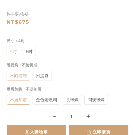
NT$750
NT$675
尺寸
: 4吋
4吋
6吋
附提袋
: 不附提袋
不附提袋
附提袋
蠟燭加購
: 不須加購
不須加購
金色短蠟燭
長蠟燭
問號蠟燭
加入購物車
立即購買