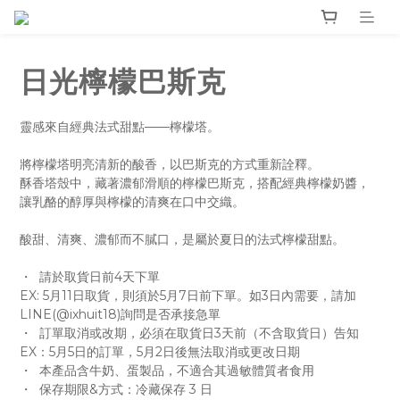
日光檸檬巴斯克
靈感來自經典法式甜點——檸檬塔。
將檸檬塔明亮清新的酸香，以巴斯克的方式重新詮釋。
酥香塔殼中，藏著濃郁滑順的檸檬巴斯克，搭配經典檸檬奶醬，
讓乳酪的醇厚與檸檬的清爽在口中交織。
酸甜、清爽、濃郁而不膩口，是屬於夏日的法式檸檬甜點。
・  請於取貨日前4天下單
EX: 5月11日取貨，則須於5月7日前下單。如3日內需要，請加
LINE(@ixhuit18)詢問是否承接急單
・  訂單取消或改期，必須在取貨日3天前（不含取貨日）告知
EX：5月5日的訂單，5月2日後無法取消或更改日期
・  本產品含牛奶、蛋製品，不適合其過敏體質者食用
・  保存期限&方式：冷藏保存 3 日