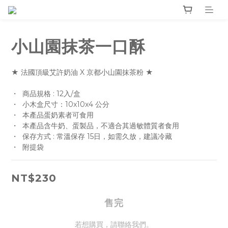
小山園抹茶一口酥
★ 法國頂級艾許奶油 X 京都小山園抹茶粉 ★
・  商品規格 : 12入/盒
・  小木盒尺寸：10x10x4 公分
・  本產品蛋奶素者可食用
・  本產品含牛奶、蛋製品，不適合其過敏體質者食用
・  保存方式 : 常溫保存 15日，如需久放，建議冷藏
・  附提袋
NT$230
售完
若想購買，請聯絡我們。