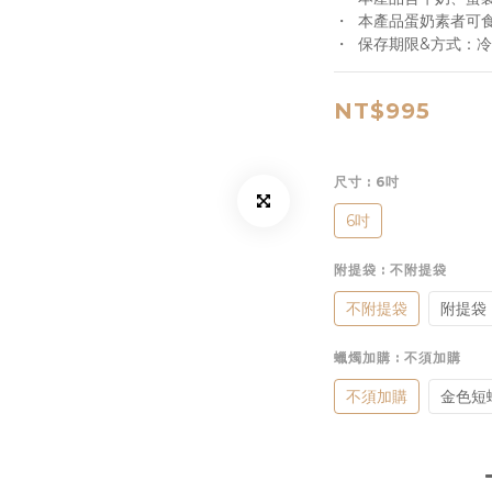
・  本產品蛋奶素者可
・  保存期限&方式：冷
NT$995
尺寸
: 6吋
6吋
附提袋
: 不附提袋
不附提袋
附提袋
蠟燭加購
: 不須加購
不須加購
金色短