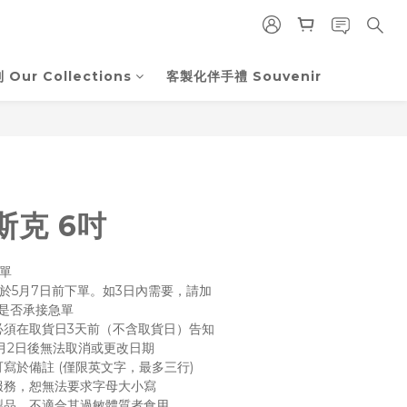
Our Collections
客製化伴手禮 Souvenir
立即購買
斯克 6吋
下單
則須於5月7日前下單。如3日內需要，請加
)詢問是否承接急單
必須在取貨日3天前（不含取貨日）告知
5月2日後無法取消或更改日期
可寫於備註 (僅限英文字，最多三行)
費服務，恕無法要求字母大小寫
蛋製品，不適合其過敏體質者食用