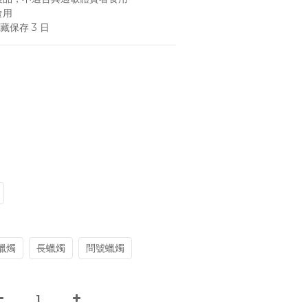
食用
藏保存 3 日
蠟燭
長蠟燭
問號蠟燭