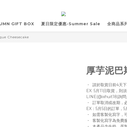
UMN GIFT BOX
夏日限定優惠-Summer Sale
全商品系列 
e Cheesecake
厚芋泥巴
・  請於取貨日前4天
EX: 5月11日取貨，
LINE(@ixhuit18
・  訂單取消或改期，
EX：5月5日的訂單，
・  如需客製化寫字，
・  客製化寫字為免
・  本產品含牛奶、